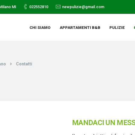
Milano MI
022552810
newpulizie@gmail.com
CHI SIAMO
APPARTAMENTI B&B
PULIZIE
ano
Contatti
MANDACI UN MES