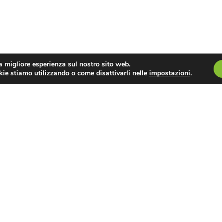
utente.
la migliore esperienza sul nostro sito web.
y Policy
Cookie Policy
Preferenze Cookies
P.iva:052472209
kie stiamo utilizzando o come disattivarli nelle
impostazioni
.