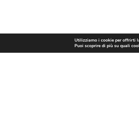
Utilizziamo i cookie per offrirti 
Copyright © 2025 - New Service - Strategie Digitali Innovea |
Privac
Puoi scoprire di più su quali coo