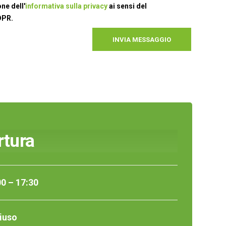
ne dell'
informativa sulla privacy
ai sensi del
DPR.
rtura
00 – 17:30
iuso