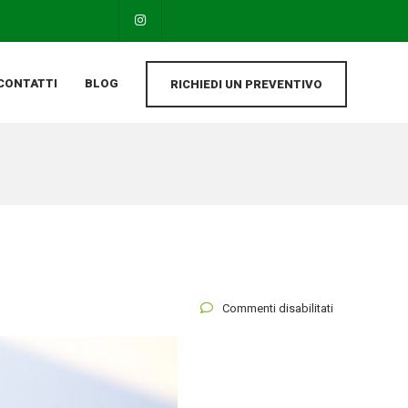
CONTATTI
BLOG
RICHIEDI UN PREVENTIVO
su
Commenti disabilitati
Come
disinfettare
bene
le
mani
prima