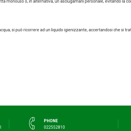
ietta monouso o, in alternativa, un asciugamani personale, evitando la con
cqua, si può ricorrere ad un liquido igienizzante, accertandosi che si tra
PHONE
I
022552810