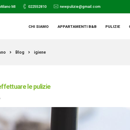
Milano MI
022552810
newpulizie@gmail.com
CHI SIAMO
APPARTAMENTI B&B
PULIZIE
ano
Blog
igiene
ffettuare le pulizie
e