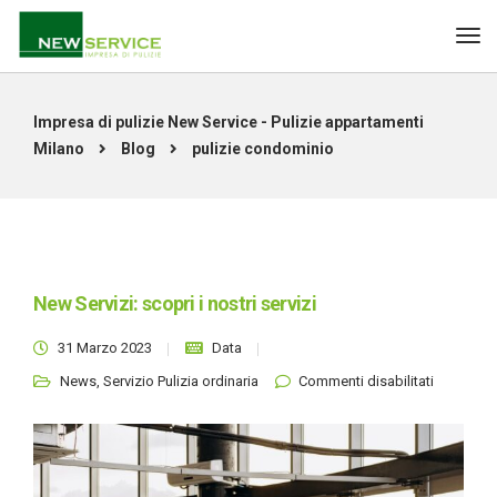
Impresa di pulizie New Service - Pulizie appartamenti
Milano
Blog
pulizie condominio
New Servizi: scopri i nostri servizi
31 Marzo 2023
Data
su New
News
,
Servizio Pulizia ordinaria
Commenti disabilitati
Servizi:
scopri i
nostri
servizi